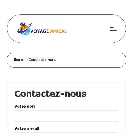
Skip
to
content
V
o
y
Home
Contactez-nous
a
g
e
Contactez-nous
a
Votre nom
m
ic
Votre e-mail